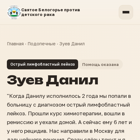
Святое Белогорье против
детского рака
Главная
·
Подопечные
·
Зуев Данил
Острый лимфобластный лейкоз
Помощь оказана
Зуев Данил
"Когда Данилу исполнилось 2 года мы попали в
больницу с диагнозом острый лимфобластный
лейкоз. Прошли курс химиотерапии, вошли в
ремиссию и уехали домой. А сейчас ему 6 лет и
у него рецидив. Нас направили в Москву для
дальнейшего лечения. Сразу слёзы текут и я