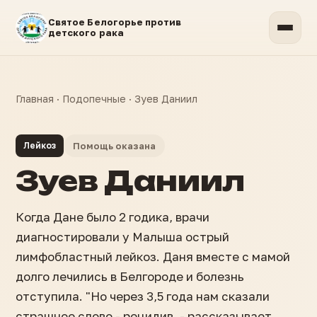
Святое Белогорье против
детского рака
Главная
·
Подопечные
·
Зуев Даниил
Лейкоз
Помощь оказана
Зуев Даниил
Когда Дане было 2 годика, врачи
диагностировали у Малыша острый
лимфобластный лейкоз. Даня вместе с мамой
долго лечились в Белгороде и болезнь
отступила. "Но через 3,5 года нам сказали
страшное слово - рецидив, - рассказывает