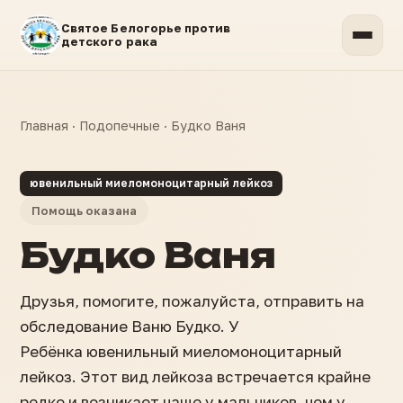
Святое Белогорье против
детского рака
Главная
·
Подопечные
·
Будко Ваня
ювенильный миеломоноцитарный лейкоз
Помощь оказана
Будко Ваня
Друзья, помогите, пожалуйста, отправить на
обследование Ваню Будко. У
Ребёнка ювенильный миеломоноцитарный
лейкоз. Этот вид лейкоза встречается крайне
редко и возникает чаще у мальчиков, чем у