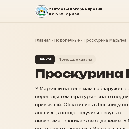
Святое Белогорье против
детского рака
Главная
·
Подопечные
·
Проскурина Марьяна
Лейкоз
Помощь оказана
Проскурина
У Марьяши на теле мама обнаружила 
перепады температуры - она то подни
привычной. Обратились в больницу по
анализы, а когда получили результат 
онокогематологическое отделение. У
подтвердить диагноз в Москве и начат