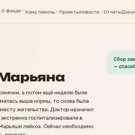
О фонде
Кому помочь
Проекты
Новости
Отчёты
Доку
Сбор за
— спасиб
 Марьяна
синячки, а потом ещё неделю были
малась выше нормы, то снова была
 месту жительства. Доктор назначил
- экстренно госпитализировали в
 Марьяши лейкоз. Сейчас необходимо
ь лечение.