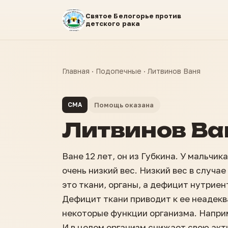
Святое Белогорье против
детского рака
Главная
·
Подопечные
·
Литвинов Ваня
СМА
Помощь оказана
Литвинов Ва
Ване 12 лет, он из Губкина. У мальчи
очень низкий вес. Низкий вес в случае
это ткани, органы, а дефицит нутриен
Дефицит ткани приводит к ее неадекв
некоторые функции организма. Напри
И в целом организм снижает свою акт