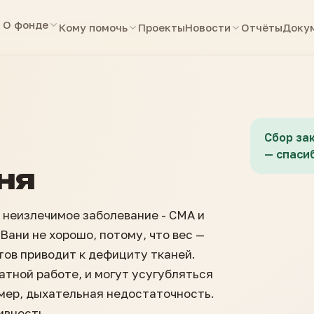
О фонде
Кому помочь
Проекты
Новости
Отчёты
Доку
Сбор за
— спасиб
ня
ка неизлечимое заболевание - СМА и
 Вани не хорошо, потому, что вес —
тов приводит к дефициту тканей.
атной работе, и могут усугубляться
мер, дыхательная недостаточность.
ивность.