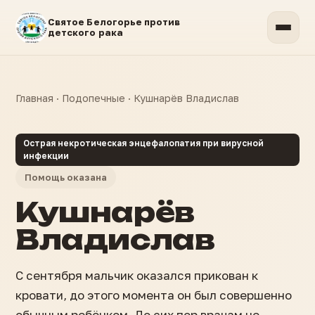
Святое Белогорье против
детского рака
Главная
·
Подопечные
·
Кушнарёв Владислав
Острая некротическая энцефалопатия при вирусной
инфекции
Помощь оказана
Кушнарёв
Владислав
С сентября мальчик оказался прикован к
кровати, до этого момента он был совершенно
обычным ребёнком. До сих пор врачам не